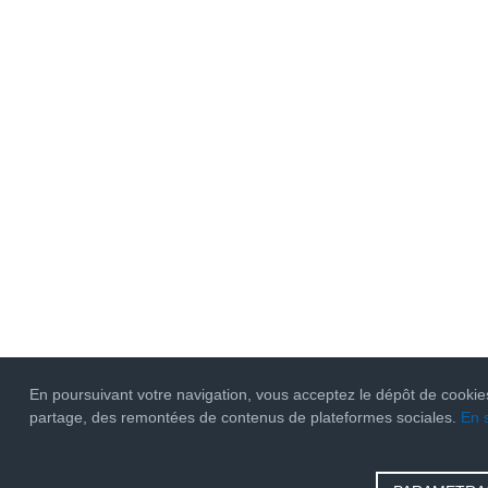
En poursuivant votre navigation, vous acceptez le dépôt de cookie
partage, des remontées de contenus de plateformes sociales.
En 