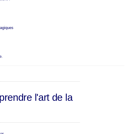
;
magiques
e.
endre l'art de la
ux.