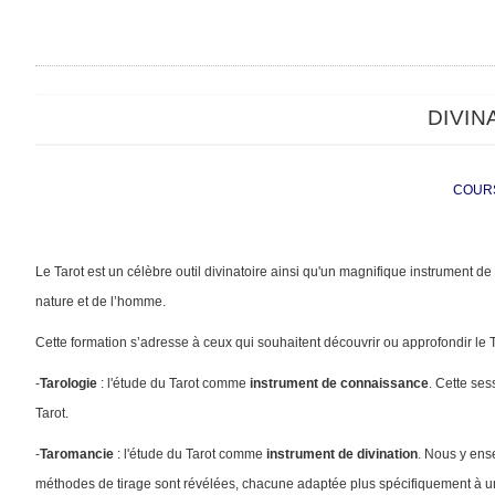
DIVIN
COURS 
Le Tarot est un célèbre outil divinatoire ainsi qu'un magnifique instrument 
nature et de l’homme.
Cette formation s’adresse à ceux qui souhaitent découvrir ou approfondir le Ta
-
Tarologie
: l'étude du Tarot comme
instrument de connaissance
. Cette ses
Tarot.
-
Taromancie
: l'étude du Tarot comme
instrument de divination
. Nous y ens
méthodes de tirage sont révélées, chacune adaptée plus spécifiquement à un