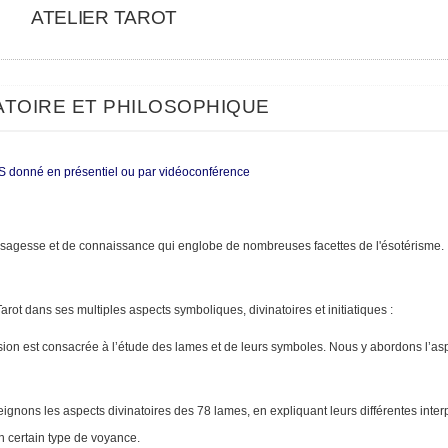
ATELIER TAROT
ATOIRE ET PHILOSOPHIQUE
donné en présentiel ou par vidéoconférence
de sagesse et de connaissance qui englobe de nombreuses facettes de l'ésotérisme. I
rot dans ses multiples aspects symboliques, divinatoires et initiatiques :
sion est consacrée à l’étude des lames et de leurs symboles. Nous y abordons l’aspe
eignons les aspects divinatoires des 78 lames, en expliquant leurs différentes int
 certain type de voyance.