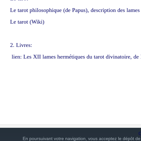
Le tarot philosophique (de Papus)
,
description des lames
Le tarot (Wiki)
2. Livres:
lien:
Les XII lames hermétiques du tarot divinatoire, de
C
En poursuivant votre navigation, vous acceptez le dépôt de